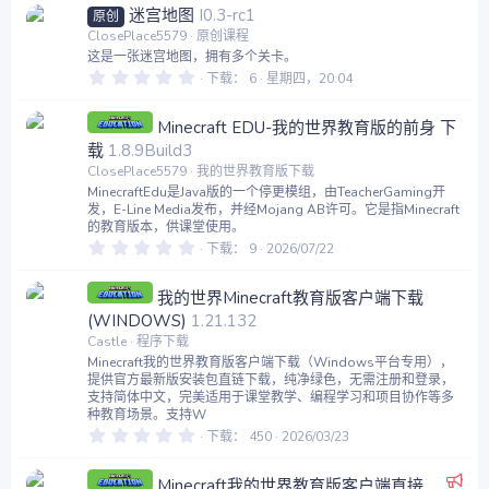
迷宫地图
I0.3-rc1
原创
ClosePlace5579
原创课程
这是一张迷宫地图，拥有多个关卡。
0
下载
6
星期四，20:04
.
0
0
Minecraft EDU-我的世界教育版的前身 下
星
载
1.8.9Build3
ClosePlace5579
我的世界教育版下载
MinecraftEdu是Java版的一个停更模组，由TeacherGaming开
发，E-Line Media发布，并经Mojang AB许可。它是指Minecraft
的教育版本，供课堂使用。
0
下载
9
2026/07/22
.
0
0
我的世界Minecraft教育版客户端下载
星
(WINDOWS)
1.21.132
Castle
程序下载
Minecraft我的世界教育版客户端下载（Windows平台专用），
提供官方最新版安装包直链下载，纯净绿色，无需注册和登录，
支持简体中文，完美适用于课堂教学、编程学习和项目协作等多
种教育场景。支持W
0
下载
450
2026/03/23
.
0
推
0
Minecraft我的世界教育版客户端直接