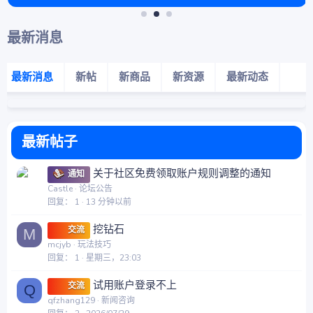
最新消息
最新消息
新帖
新商品
新资源
最新动态
最新帖子
关于社区免费领取账户规则调整的通知
通知
Castle
论坛公告
回复
1
13 分钟以前
挖钻石
交流
M
mcjyb
玩法技巧
回复
1
星期三，23:03
试用账户登录不上
交流
Q
qfzhang129
新闻咨询