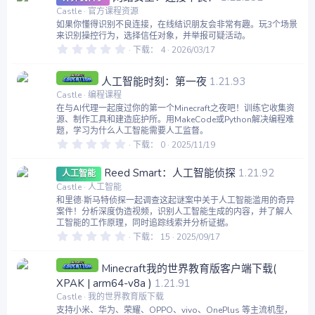
星
Castle
官方课程资源
如果你懂得识别不良连接，在线结识朋友会非常有趣。玩3个场景
来识别操控行为，选择信任对象，并举报可疑活动。
0
下载
4
2026/03/17
.
0
0
人工智能时刻：第一夜
1.21.93
星
Castle
编程课程
在与AI代理一起度过你的第一个Minecraft之夜吧！训练它收集资
源、制作工具和建造庇护所。用MakeCode或Python解决编程难
题，学习为什么人工智能需要人工监督。
0
下载
0
2025/11/19
.
0
0
Reed Smart：人工智能侦探
1.21.92
人工智能
星
Castle
人工智能
和里德·斯马特侦探一起调查这起谜案中关于人工智能滥用的奇异
案件！分析深度伪造视频，识别人工智能生成的内容，并了解人
工智能的工作原理，同时追踪线索并分析证据。
0
下载
15
2025/09/17
.
0
0
Minecraft我的世界教育版客户端下载(
星
XPAK | arm64-v8a )
1.21.91
Castle
我的世界教育版下载
支持小米、华为、荣耀、OPPO、vivo、OnePlus 等主流机型，