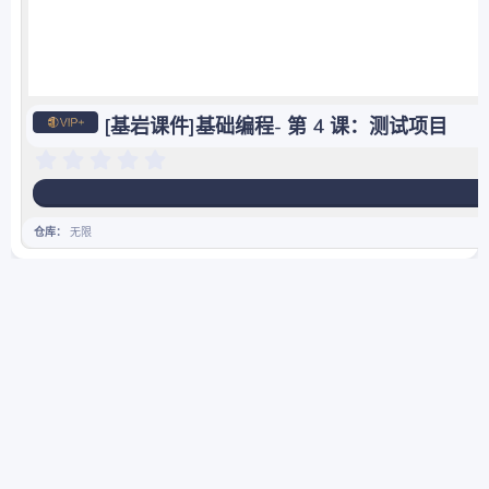
[基岩课件]基础编程- 第 4 课：测试项目
0
.
0
0
星
仓库
无限