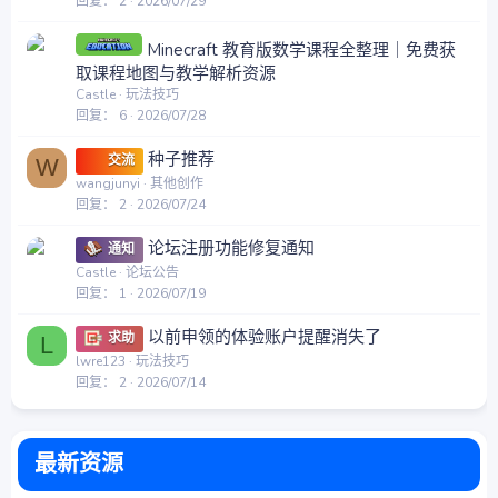
回复
2
2026/07/29
Minecraft 教育版数学课程全整理｜免费获
取课程地图与教学解析资源
Castle
玩法技巧
回复
6
2026/07/28
种子推荐
交流
W
wangjunyi
其他创作
回复
2
2026/07/24
论坛注册功能修复通知
通知
Castle
论坛公告
回复
1
2026/07/19
以前申领的体验账户提醒消失了
求助
L
lwre123
玩法技巧
回复
2
2026/07/14
最新资源