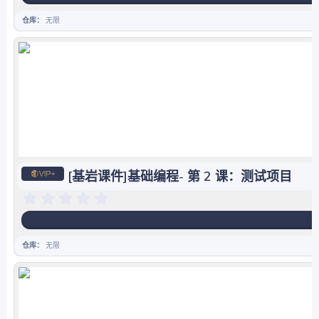
0
星
仓库
无限
[基岩课件]基础编程- 第 2 课：测试项目
0
.
0
0
星
仓库
无限