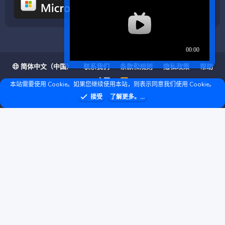
简体中文（中国）
联系我们
条款和规则
隐私政策
帮助
主页
R
本站需要使用 Cookie。如果您继续使用本站，则表示同意我们使用 Cookie。
S
S
❤ © Copyright 2020–2026 基岩科技 版权所有 |
接受
了解更多。...
Microsoft Marketplace