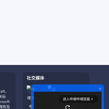
社交媒体
aft、
相关标
soft
与微软及