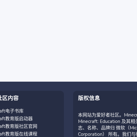
社区内容
版权信息
craft电子书库
本网站为爱好者社区。Minecr
craft教育版启动器
Minecraft: Education 及其
craft教育版社区官网
志、名称、品牌归 微软（Micro
craft教育版在线课程
Corporation） 所有。我们