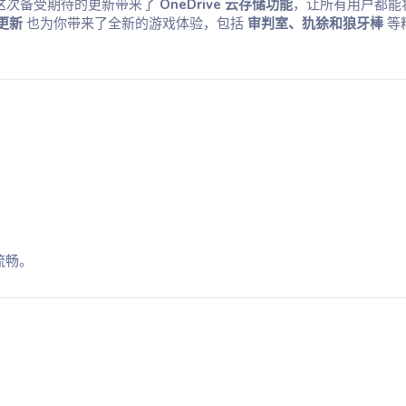
这次备受期待的更新带来了
OneDrive 云存储功能
，让所有用户都能
s 更新
也为你带来了全新的游戏体验，包括
审判室、犰狳和狼牙棒
等
。
流畅。