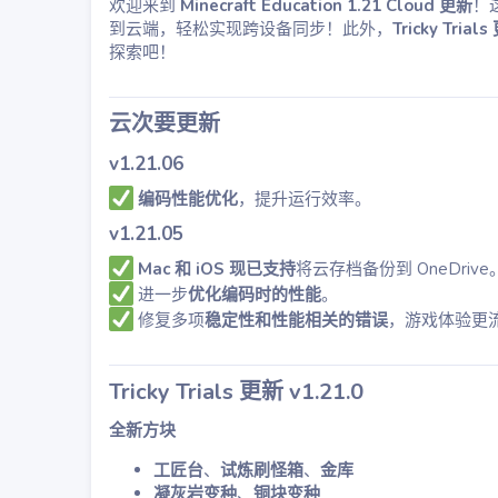
欢迎来到
Minecraft Education 1.21 Cloud 更新
！
到云端，轻松实现跨设备同步！此外，
Tricky Trial
探索吧！
云次要更新
v1.21.06
编码性能优化
，提升运行效率。
v1.21.05
Mac 和 iOS 现已支持
将云存档备份到 OneDrive
进一步
优化编码时的性能
。
修复多项
稳定性和性能相关的错误
，游戏体验更
Tricky Trials 更新 v1.21.0
全新方块
工匠台
、
试炼刷怪箱
、
金库
凝灰岩变种
、
铜块变种