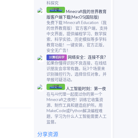
科探究
Minecraft我的世界教育
版客户端下载(MacOS|国际版)
免费下载 Minecraft Education（我
的世界教育版） 官方客户端，支持
中文界面，提供编程学习、数学探
索、科学实验、历史模拟等多学科
教育功能！一键安装，官方正版，
安全无广告！
网络安全：连接不良？
计算机科学
如果你懂得识别不良连接，在线结
识朋友会非常有趣。玩3个场景来
识别操控行为，选择信任对象，并
举报可疑活动。
人工智能时刻：第一夜
在与AI代理一起度过你的第一个
Minecraft之夜吧！训练它收集资
源、制作工具和建造庇护所。用
MakeCode或Python解决编程难
题，学习为什么人工智能需要人工
监督。
分享资源