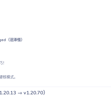
gged（沼泽怪）
巧！
硬核模式。
.20.13 → v1.20.70）​