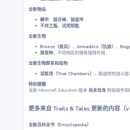
全新物品
鳞甲
、
狼牙棒
、
狼盔甲
不祥之瓶
、
试用钥匙
全新生物
Breeze（疾风）
、
Armadillo（犰狳）
、
Bo
狼变种
，不同地区的狼有独特外观
全新生物群系和结构
试炼场（Trial Chambers）
，挑战你的战斗技
特别提醒
当前 Minecraft Education 版本
尚未包含
附加组件和
更多来自 Trails & Tales 更新的内容
（v1
全新百科全书（Encyclopedia）