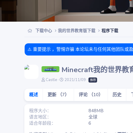
下载中心
我的世界教育版下载
程序下载
⚠️ 重要提示 ，警惕诈骗 本论坛未与任何其他团队或
Minecraft我的
作
创
Castle
2021/11/09
推荐
者
建
日
概述
更新 （7）
评论 （10）
历史
期
程序大小
848MB
语言地区
全球
适合年龄段
6