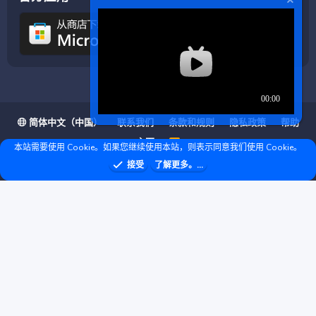
简体中文（中国）
联系我们
条款和规则
隐私政策
帮助
主页
R
本站需要使用 Cookie。如果您继续使用本站，则表示同意我们使用 Cookie。
S
S
❤ © Copyright 2020–2026 基岩科技 版权所有 |
接受
了解更多。...
Microsoft Marketplace