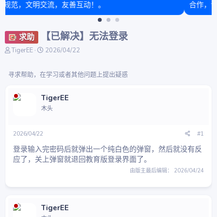
合作，请认准唯一官方团队“基岩科技”。⚠️
【已解决】无法登录
求助
主
开
TigerEE
2026/04/22
题
始
发
时
寻求帮助，在学习或者其他问题上提出疑惑
起
间
人
TigerEE
木头
2026/04/22
#1
登录输入完密码后就弹出一个纯白色的弹窗，然后就没有反
应了，关上弹窗就退回教育版登录界面了。
由版主最后编辑：
2026/04/24
TigerEE