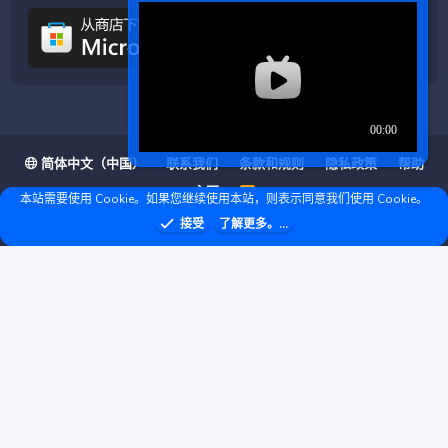
简体中文（中国）
联系我们
条款和规则
隐私政策
帮助
主页
R
本站需要使用 Cookie。如果您继续使用本站，则表示同意我们使用 Cookie。
S
S
❤ © Copyright 2020–2026 基岩科技 版权所有 |
接受
了解更多。...
Microsoft Marketplace