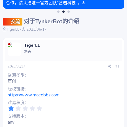
合作，请认准唯一官方团队“基岩科技”。⚠️
对于TynkerBot的介绍
交流
主
开
TigerEE
2023/06/17
题
始
发
时
起
间
TigerEE
人
木头
2023/06/17
#1
资源类型
原创
版权链接
https://www.mceebbs.com
难易程度
1
.
支持版本
0
any
0