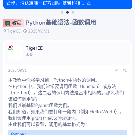
合作，请认准唯一官方团队“基岩科技”。⚠️
Python基础语法-函数调用
教程
主
开
TigerEE
2025/08/31
题
始
发
时
起
间
TigerEE
人
木头
2025/08/31
#1
本教程中你将学习到：Python中函数的调用。
在Python中，我们常常要调用函数（function）或方法
（method）。这二者的调用方法是基本相同的。那么我们
该如何调用呢？
我们以最基础的print函数为例。
我们知道，如果我们要打印一段内（例如Hello World），
我们会使用
。
print("Hello World")
由此我们可以看到，调用的基本格式为：
Python：