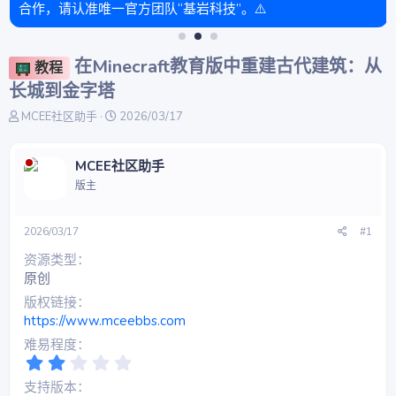
合作，请认准唯一官方团队“基岩科技”。⚠️
在Minecraft教育版中重建古代建筑：从
教程
长城到金字塔
主
开
MCEE社区助手
2026/03/17
题
始
发
时
起
间
MCEE社区助手
人
版主
2026/03/17
#1
资源类型
原创
版权链接
https://www.mceebbs.com
难易程度
2
.
支持版本
0