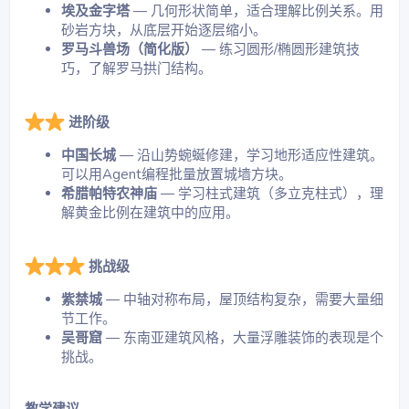
埃及金字塔
— 几何形状简单，适合理解比例关系。用
砂岩方块，从底层开始逐层缩小。
罗马斗兽场（简化版）
— 练习圆形/椭圆形建筑技
巧，了解罗马拱门结构。
进阶级
中国长城
— 沿山势蜿蜒修建，学习地形适应性建筑。
可以用Agent编程批量放置城墙方块。
希腊帕特农神庙
— 学习柱式建筑（多立克柱式），理
解黄金比例在建筑中的应用。
挑战级
紫禁城
— 中轴对称布局，屋顶结构复杂，需要大量细
节工作。
吴哥窟
— 东南亚建筑风格，大量浮雕装饰的表现是个
挑战。
教学建议