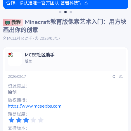
合作，请认准唯一官方团队“基岩科技”。⚠️
Minecraft教育版像素艺术入门：用方块
教程
画出你的创意
主
开
MCEE社区助手
2026/03/17
题
始
发
时
起
间
MCEE社区助手
人
版主
2026/03/17
#1
资源类型
原创
版权链接
https://www.mceebbs.com
难易程度
3
.
支持版本
0