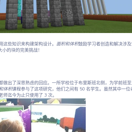
用这些知识来构建架构设计。
面积和体积
鼓励学习者创造和解决涉及
统一大小的块的完美挑战！
都做出了深思熟虑的回应。一所学校位于布里斯班北侧，为学前班至
和体积
课程参与了这项研究，他们之间有 50 名学生。虽然其中一位
师迄今为止只使用了 3 次。