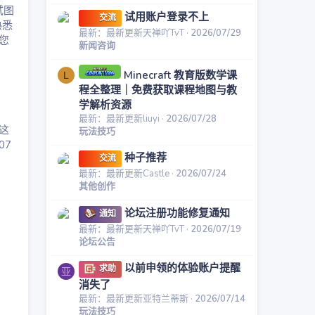
试图
试用账户登录不上
交流
熟悉
最新：最新更新天禅吖TvT
2026/07/29
您
新闻咨询
Minecraft 教育版数学课
L
程全整理｜免费获取课程地图与教
学解析资源
最新：最新更新liuyi
2026/07/28
这
玩法技巧
07
种子推荐
交流
最新：最新更新Castle
2026/07/24
其他创作
论坛注册功能修复通知
通知
最新：最新更新天禅吖TvT
2026/07/19
论坛公告
以前申领的体验账户提醒
求助
亚
消失了
最新：最新更新亚特兰蒂斯
2026/07/14
玩法技巧