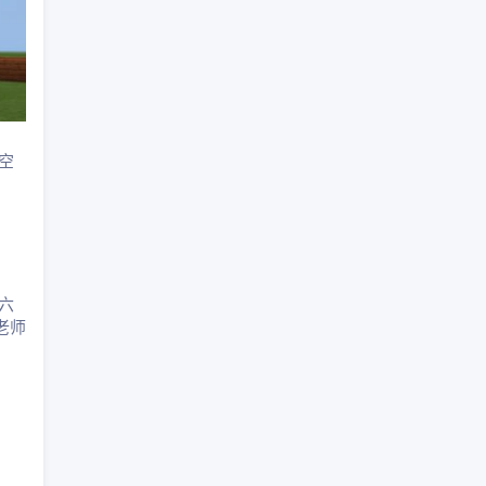
空
六
老师