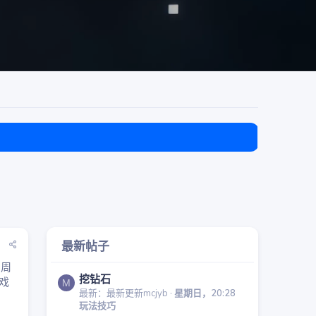
目前免费
最新帖子
和周
挖钻石
戏
M
最新：最新更新mcjyb
星期日，20:28
玩法技巧