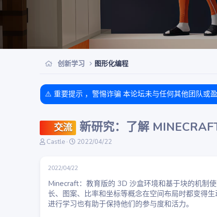
创新学习
图形化编程
⚠️ 重要提示 ，警惕诈骗 本论坛未与任何其他团队或
新研究：了解 MINECRA
交流
主
开
Castle
2022/04/22
题
始
发
时
起
间
2022/04/22
人
Minecraft：教育版的 3D 沙盒环境和基于块
长、图案、比率和坐标等概念在空间布局时都变得生
进行学习也有助于保持他们的参与度和活力。