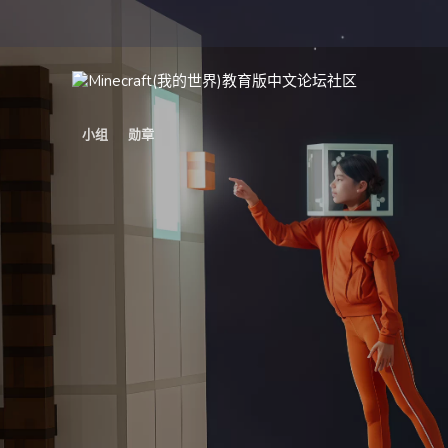
小组
勋章